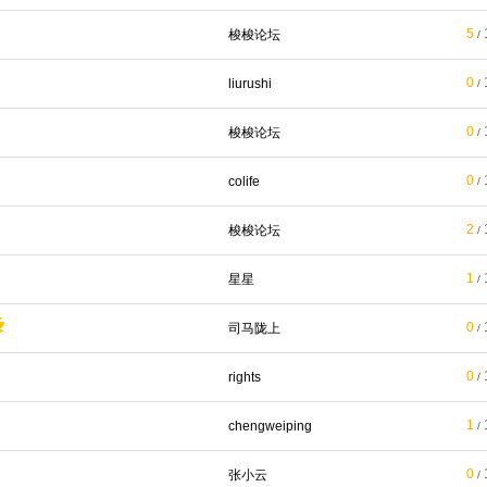
5
梭梭论坛
/
0
liurushi
/
0
梭梭论坛
/
0
colife
/
2
梭梭论坛
/
1
星星
/
0
司马陇上
/
0
rights
/
1
chengweiping
/
0
张小云
/