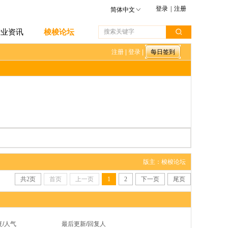
登录
|
注册
简体中文
行业资讯
梭梭论坛
注册
|
登录
|
版主：梭梭论坛
共
2
页
首页
上一页
1
2
下一页
尾页
复/人气
最后更新/回复人