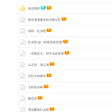
电话情怀
留住渐渐逝去的乡愁记忆
知秋，忆乡愁
忆乡愁,似一杯青涩的苦酒!
（乡愁征文）回不去的老屋
山之韵，海之魂
记忆中的跑年
儿时的冰棒
蝶恋花
雪花飘里忆乡愁