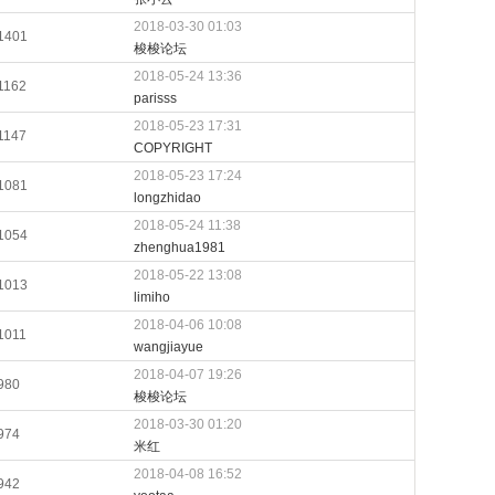
2018-03-30 01:03
1401
梭梭论坛
2018-05-24 13:36
1162
parisss
2018-05-23 17:31
1147
COPYRIGHT
2018-05-23 17:24
1081
longzhidao
2018-05-24 11:38
1054
zhenghua1981
2018-05-22 13:08
1013
limiho
2018-04-06 10:08
1011
wangjiayue
2018-04-07 19:26
980
梭梭论坛
2018-03-30 01:20
974
米红
2018-04-08 16:52
942