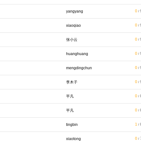
0
yangyang
/
0
xiaoqiao
/
0
张小云
/
0
huanghuang
/
0
mengdingchun
/
0
李木子
/
0
平凡
/
0
平凡
/
1
tingbin
/
0
xiaotong
/