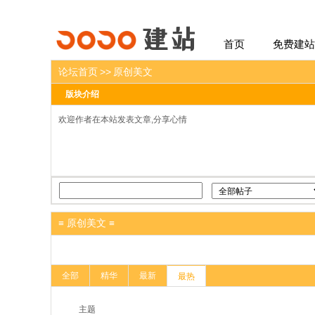
建站
首页
免费建站
论坛首页
>>
原创美文
版块介绍
欢迎作者在本站发表文章,分享心情
≡ 原创美文 ≡
全部
精华
最新
最热
主题