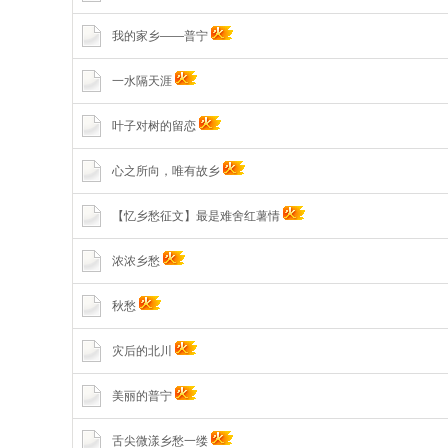
我的家乡——普宁
一水隔天涯
叶子对树的留恋
心之所向，唯有故乡
【忆乡愁征文】最是难舍红薯情
浓浓乡愁
秋愁
灾后的北川
美丽的普宁
舌尖微漾乡愁一缕