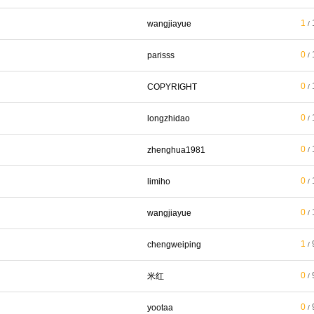
1
wangjiayue
/
0
parisss
/
0
COPYRIGHT
/
0
longzhidao
/
0
zhenghua1981
/
0
limiho
/
0
wangjiayue
/
1
chengweiping
/
0
米红
/
0
yootaa
/