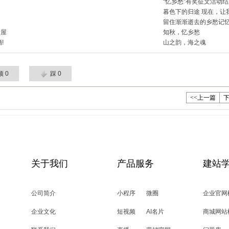
“忆乡愁”有奖征文活动
暮色下的归途 现在，让
留住渐渐逝去的乡愁记
老屋
知秋，忆乡愁
!
山之韵，海之魂
顶
0
踩
0
<<上一篇
下
关于我们
产品服务
建站
公司简介
小程序
微圈
企业官网
企业文化
短视频
AI名片
商城网站