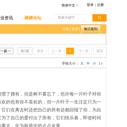
登录
|
注册
简体中文
行业资讯
梭梭论坛
注册
|
登录
|
一篇>>
共
1
页
首页
上一页
1
下一页
尾页
1
字体大小：
大
中
小
#
惯了拥有，但是树不要忘了，也许每一片叶子对你
喜欢的也有你不喜欢的，但一片叶子一生注定只为一
。它们在离去时还把自己的所有还都回报了你，为自
它为了自己的爱付出了所有，它们快乐着，即使时间
的离去，化为秋风中的点点金黄。