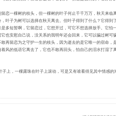
恋一棵树的枝头，但一棵树的叶子何止千千万万，秋天来临离
分，叶子为树可以选择在秋天离去。但叶子得到了什么？它得到
来是多短暂啊，它留恋过，它想开过，可它不想选择放手。它怕
慰它也安慰自己说，没关系的我明年还会回来，它可以骗过树可
不敢再留恋为之守护一生的枝头，因为逝去的是它唯一的宿命，
随着风的低语它离去了，它也不敢再回头，怕自己的泪水打湿了
上，一棵露珠在叶子上滚动，可是又有谁看得见其中情感的