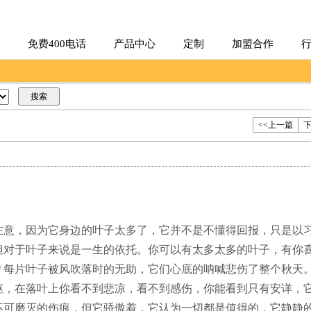
免费400电话
产品中心
定制
加盟合作
<<上一篇
下
，因为它身边的叶子太多了，它并不是不懂得回报，只是以习
但对于叶子来说是一生的依托。你可以有太多太多的叶子，有你
？每片叶子被风吹落时的无助，它们心底的呐喊悲伤了整个秋天
躯，在落叶上你看不到悲凉，看不到感伤，你能看到只有安详，
不可磨灭的伤痕，但它骄傲着，它认为一切都是值得的，它静静