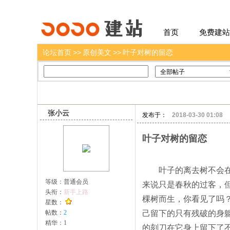
建站
首页
免费建站
论坛首页
>>
原创美文
>>
叶子对树的留恋
张小云
发布于：
2018-03-30 01:08
叶子对树的留恋
叶子的离去树不会在意
等级：
普通会员
来说只是春秋的过客，
头衔：
新手上路
棵树而生，你看见了吗
星数：
帖数：
2
己留下的只有残破的身
精华：
1
的刻刀在它身上留下了