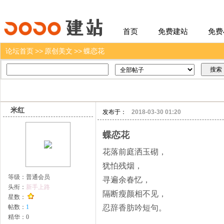
建站
首页
免费建站
免费
论坛首页
>>
原创美文
>>
蝶恋花
米红
发布于：
2018-03-30 01:20
蝶恋花
花落前庭洒玉砌，
犹怕残烟，
等级：
普通会员
寻遍余春忆，
头衔：
新手上路
隔断瘦颜相不见，
星数：
帖数：
1
忍辞香肪吟短句。
精华：
0