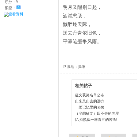
积分：
9
明月又醒别日起，
消息：
查看资料
酒灌愁肠，
懒醉逐天际，
送去丹青依旧色，
平添笔墨争风雨。
IP 属地：揭阳
相关帖子
征文获奖名单公布
归来又归去的远方
一缕记忆里的乡愁
（乡愁征文）回不去的老屋
忆乡愁,似一杯青涩的苦酒!