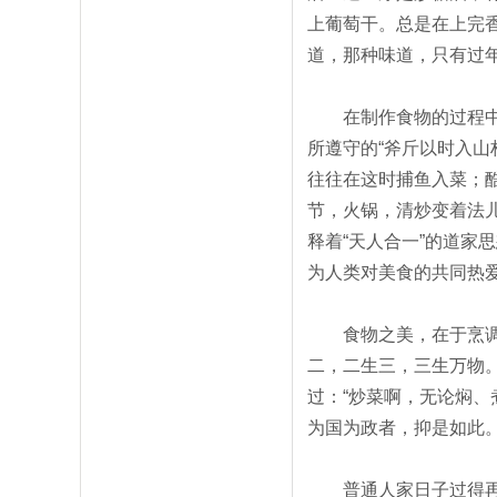
上葡萄干。总是在上完
道，那种味道，只有过
在制作食物的过程中，
所遵守的“斧斤以时入山
往往在这时捕鱼入菜；
节，火锅，清炒变着法
释着“天人合一”的道家
为人类对美食的共同热
食物之美，在于烹调的
二，二生三，三生万物
过：“炒菜啊，无论焖
为国为政者，抑是如此
普通人家日子过得再寡