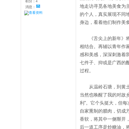
积分：
4
地走访寻觅各地美食为
消息：
查看资料
的个人，真实展现不同
身边，看着他们制作美
《舌尖上的新年》将中
相结合。再辅以青年作
感和美感，深深刺激着
七件子、抑或是广西的
过程。
从温岭石塘，到黄土高
当然也唤醒了我的对故乡
利”。它个头挺大，但
自家熏制的腊肉，切成
香软，将其中一侧掰开
后一道工序是炒糖油，