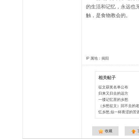
的生活和记忆，永远也
触，是食物教会的。
IP 属地：揭阳
相关帖子
征文获奖名单公布
归来又归去的远方
一缕记忆里的乡愁
（乡愁征文）回不去的
忆乡愁,似一杯青涩的苦酒
收藏