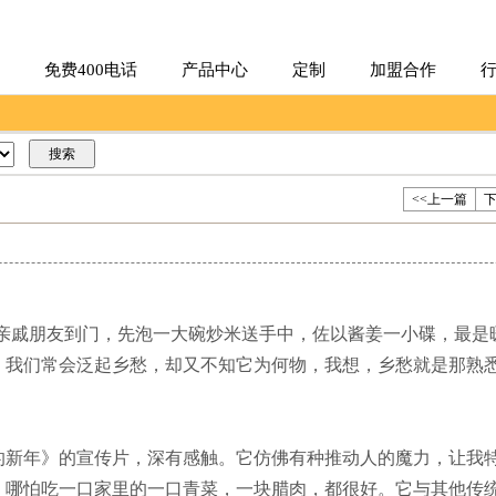
免费400电话
产品中心
定制
加盟合作
<<上一篇
下
戚朋友到门，先泡一大碗炒米送手中，佐以酱姜一小碟，最是暖
，我们常会泛起乡愁，却又不知它为何物，我想，乡愁就是那熟
年》的宣传片，深有感触。它仿佛有种推动人的魔力，让我特
，哪怕吃一口家里的一口青菜，一块腊肉，都很好。它与其他传