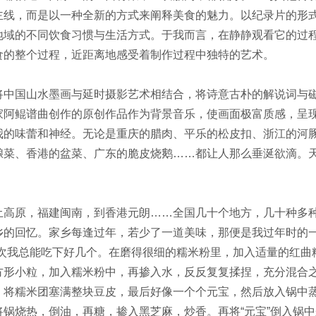
主线，而是以一种全新的方式来阐释美食的魅力。以纪录片的形
地域的不同饮食习惯与生活方式。于我而言，在静静观看它的过
食的整个过程，近距离地感受着制作过程中独特的艺术。
国山水墨画与延时摄影艺术相结合，将诗意古朴的解说词与磁
家阿鲲谱曲创作的原创作品作为背景音乐，使画面极富质感，呈
我的味蕾和神经。无论是重庆的腊肉、平乐的松皮扣、浙江的河
酿菜、香港的盆菜、广东的脆皮烧鹅……都让人那么垂涎欲滴。
原，福建闽南，到香港元朗……全国几十个地方，几十种多种
的回忆。家乡每逢过年，若少了一道美味，那便是我过年时的一
每次我总能吃下好几个。在磨得很细的糯米粉里，加入适量的红曲
方形小粒，加入糯米粉中，再掺入水，反反复复揉捏，充分混合
，将糯米团塞满整块豆皮，最后好像一个个元宝，然后放入锅中
将锅烧热，倒油，再糖，掺入黑芝麻，炒香。再将“元宝”倒入锅