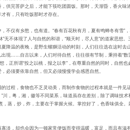
香，供完菩萨之后，才能下筷吃团圆饭。那时，天渐昏，香火味浓
年才有，只有吃饭那时才存在。
不仅有乡愁，也有道。“春有百花秋有月，夏有鸣蝉冬有雪”，
林”无不体现了人与自然的和谐，“顺天时，尽人意”的道家思想
酷夏降温的夜晚，是野生螺獅活动的时刻，人们往往选在这时去
儿出现……自古以来，人们对待自然，往往很有节制，秉持着“数
思想，正所谓“投之以桃，报之以李”，在尊重自然的同时，自然
爱，必须要依靠自然，但又必须慢慢学会感恩自然。
过程，食物也不乏灵动美，而制作食物的过程本就是一件见证
。”川，粤，湘，徽等不同菜系，味道虽存在差别，除了调味技术
、煮，蒸，炒，炸，主要在于掌握火候。掌控好了，色香味俱全。
。
淡，却也会因为一顿家常便饭而变得温暖，富足，而且有滋有