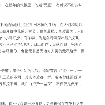
，在新年的气氛里，吃着“元宝”，有种说不出的味
不同的物候往往衍生出不同的生物，而人们和厨师
。三四月份桃花盛开时节，鱖鱼最肥，鱼质最美，人们
山中小涧打捞；而冬季，则是各种蔬菜出现的好时
罟不入洿池”的理念，日出而作，日落而息，完美诠
也必会尊重你。食物无非是天地对人类的无私给予，因
奇迹，感悟生活的过程。道家有言：“道生一，一生
和工艺的不同，其实本质都一样。爷爷曾经跟我说
若掌控不当，就白白浪费一盆菜”。不仅仅是做菜，
味。这不仅仅是一种食物，更是被保存在岁月之中