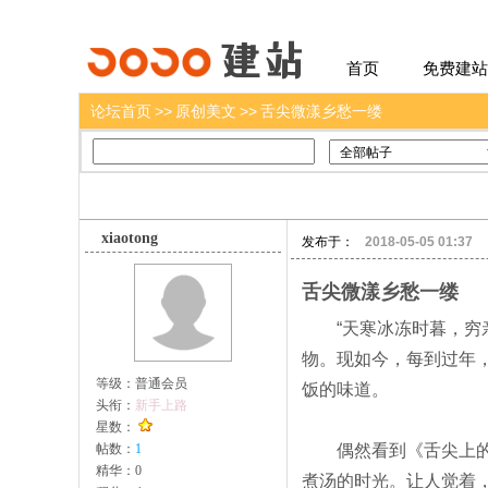
建站
首页
免费建站
论坛首页
>>
原创美文
>>
舌尖微漾乡愁一缕
xiaotong
发布于：
2018-05-05 01:37
舌尖微漾乡愁一缕
“天寒冰冻时暮，穷亲
物。现如今，每到过年
等级：
普通会员
饭的味道。
头衔：
新手上路
星数：
帖数：
1
偶然看到《舌尖上的新
精华：
0
煮汤的时光。让人觉着