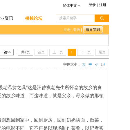
登录
|
注册
简体中文
行业资讯
梭梭论坛
注册
|
登录
|
一篇>>
共
1
页
首页
上一页
1
下一页
尾页
1
字体大小：
大
中
小
#
老温贫之具”这是汪曾祺老先生所怀念的故乡的食
悉的故乡味道，而这味道，就是父亲，母亲做的那顿
别想回到家中，回到厨房，回到奶奶揉面，做菜，
统的电影不同，它不再是以现场制作菜肴，以记者实