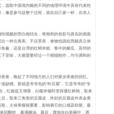
式，选取中国境内截然不同的地理环境中具有代表性
程，像是参与这整个过程，就在自己家一样，在亲人
性细腻的旁白相结合；将饱和的色彩与真实的画面
现出一种古典美。不仅景美，食物也因此而颇具立体
豚鱼鲞，还是台湾的红蟳米糕、鲁中的糖瓜、苏州的
天下至味，大都需要经过一个精细制作，均匀调和的
美食，唤起了不同地方的人们对家乡美食的回忆。
道缺憾。那就是爷爷包的“杵豆腐”，它是爷爷的“专
粉，红曲提又增香，白糯米顿时变得通红鲜艳，取来
之后，取来三角形的豆腐皮，炸好的豆腐皮外表金黄
蒸熟，火候掌握很重要，影响着它的口感及软硬。最
中来回翻炒，裹满糖油。最后，摆放在白瓷碗中，洒