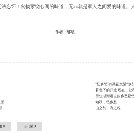
无法忘怀！食物萦绕心间的味道，无非就是家人之间爱的味道。
作者：邬敏
“忆乡愁”有奖征文活动
暮色下的归途 现在，让
留住渐渐逝去的乡愁记
老屋
知秋，忆乡愁
!
山之韵，海之魂
顶
0
踩
0